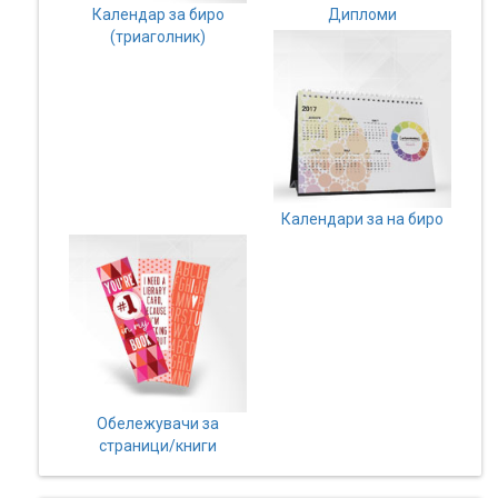
(
0
)
Календар за биро
Дипломи
Кошничка
(триаголник)
Нарачки
Помош
Календари за на биро
Контакт
Најава
Регистрација
СПЕЦИЈАЛНИ
Обележувачи за
ПОНУДИ
страници/книги