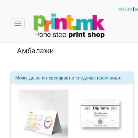
mk
|
en
|
s
Toggle
navigation
Амбалажи
Може да ве интересираат и следниве производи:
Производи