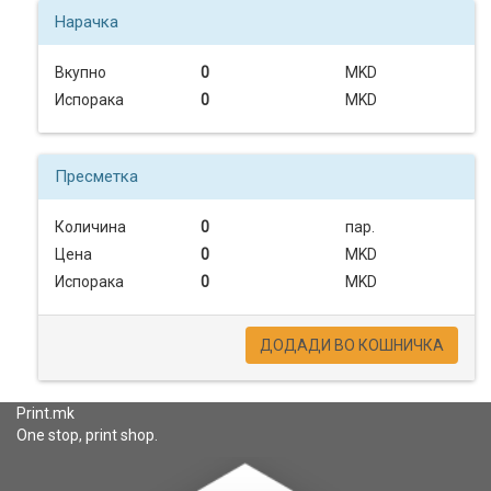
Нарачка
ТЕКСТИЛ
Вкупно
0
MKD
Испорака
0
MKD
ПОДАРОЦИ
Пресметка
Количина
0
пар.
МАЛ
Цена
0
MKD
ФОРМАТ
Испорака
0
MKD
ДОДАДИ ВО КОШНИЧКА
ШИРОК
ФОРМАТ
Print.mk
One stop, print shop.
ПРОМОТИВНИ