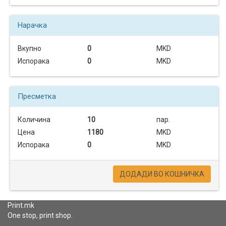
Нарачка
Вкупно
0
MKD
Испорака
0
MKD
Пресметка
Количина
10
пар.
Цена
1180
MKD
Испорака
0
MKD
ДОДАДИ ВО КОШНИЧКА
Print.mk
One stop, print shop.