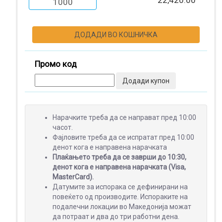
22,420.00
1000
ПОДАРОЦИ
ДОДАДИ ВО КОШНИЧКА
МАЛ
Промо код
ФОРМАТ
Додади купон
ШИРОК
Нарачките треба да се направат пред 10:00
ФОРМАТ
часот.
Фајловите треба да се испратат пред 10:00
денот кога е направена нарачката
Плаќањето треба да се заврши до 10:30,
денот кога е направена нарачката (Visa,
ПРОМОТИВНИ
MasterCard).
МАТЕРИЈАЛИ
Датумите за испорака се дефинирани на
повеќето од производите. Испораките на
подалечни локации во Македонија можат
да потраат и два до три работни дена.