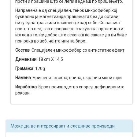
прсти и прашина што се лепи веднаш по бришењето.
Направена е од специјален, тенок микрофибер кој
буквално ја магнетизира прашината без да остави
ниту една трага или влакненце зад себе. Со вашиот
принт на неа, таа е совршено спакувана, практична и
изгледа толку добро што секогаш ќе сакате да ви биде
при рака во џеб, чанта или на биро.
Состав
: Специјален микрофибер со антистатик ефект
Димензии
: 18 cm X 14,5
Грамажа
: 170g
Намена
: Бришење стакла, очила, екрани и монитори
Изработка
: Брзо производство според дефинираните
рокови.
Може да ве интересираат и следниве производи: