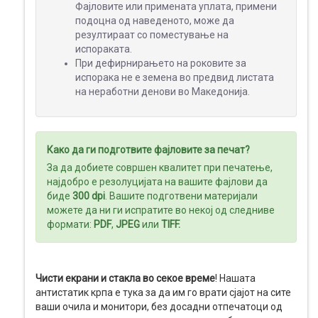
Фајловите или примената уплата, примени
МЕДИА
подоцна од наведеното, може да
ДИСПЛЕИ
резултираат со поместување на
испораката.
При дефирнирањето на роковите за
испорака не е земена во предвид листата
на неработни денови во Македонија.
Како да ги подготвите фајловите за печат?
За да добиете совршен квалитет при печатење,
најдобро е резолуцијата на вашите фајлови да
биде
300 dpi
. Вашите подготвени материјали
можете да ни ги испратите во некој од следниве
формати:
PDF
,
JPEG
или
TIFF
.
Чисти екрани и стакла во секое време
! Нашата
антистатик крпа е тука за да им го врати сјајот на сите
ваши очила и монитори, без досадни отпечатоци од