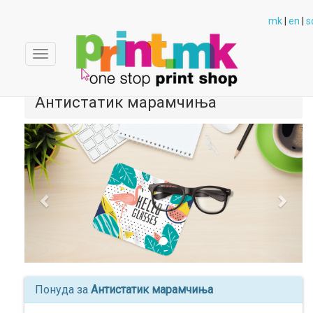
mk
|
en
|
s
Toggle
navigation
Антистатик марамчиња
Previous
Next
Понуда за
Антистатик марамчиња