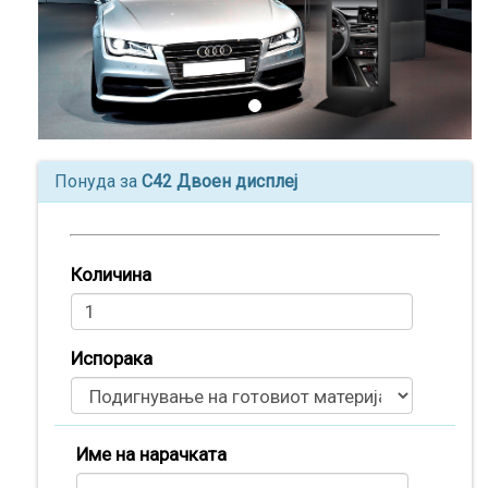
Понуда за
C42 Двоен дисплеј
Количина
Производи
Испорака
(
0
)
Кошничка
Име на нарачката
Нарачки