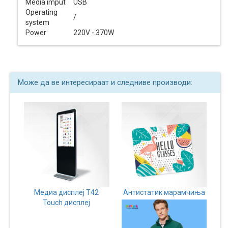
Media imput
USB
Operating
/
system
Power
220V - 370W
Може да ве интересираат и следниве производи:
Медиа дисплеј Т42
Антистатик марамчиња
Touch дисплеј