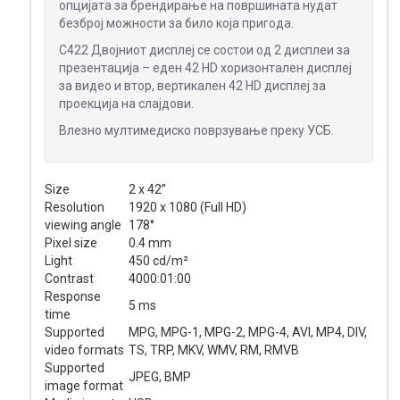
опцијата за брендирање на површината нудат
ДИСПЛЕИ
безброј можности за било која пригода.
C422 Двојниот дисплеј се состои од 2 дисплеи за
презентација – еден 42 HD хоризонтален дисплеј
за видео и втор, вертикален 42 HD дисплеј за
проекција на слајдови.
Влезно мултимедиско поврзување преку УСБ.
Size
2 x 42”
Resolution
1920 х 1080 (Full HD)
viewing angle
178°
Pixel size
0.4 mm
Light
450 cd/m²
Contrast
4000:01:00
Response
5 ms
time
Supported
MPG, MPG-1, MPG-2, MPG-4, AVI, MP4, DIV,
video formats
TS, TRP, MKV, WMV, RM, RMVB
Supported
JPEG, BMP
image format