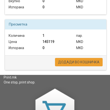
Вкупно
0
MKD
Испорака
0
MKD
Пресметка
Количина
1
пар.
Цена
145119
MKD
Испорака
0
MKD
ДОДАДИ ВО КОШНИЧКА
Print.mk
One stop, print shop.