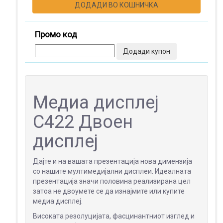
ДОДАДИ ВО КОШНИЧКА
ПОДАРОЦИ
Промо код
Додади купон
МАЛ
ФОРМАТ
Медиа дисплеј
ШИРОК
C422 Двоен
ФОРМАТ
дисплеј
Дајте и на вашата презентација нова димензија
ПРОМОТИВНИ
со нашите мултимедијални дисплеи. Идеалната
МАТЕРИЈАЛИ
презентација значи половина реализирана цел
затоа не двоумете се да изнајмите или купите
медиа дисплеј.
Високата резолуцијата, фасцинантниот изглед и
МЕДИА