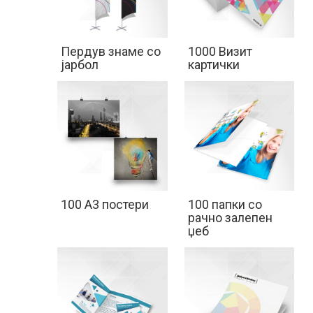
ДИСПЛЕИ
Пердув знаме со
1000 Визит
јарбол
картички
100 А3 постери
100 папки со
рачно залепен
џеб