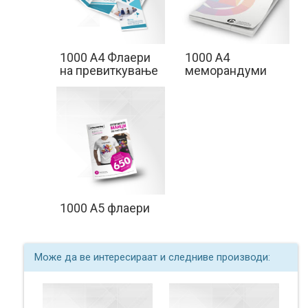
1000 A4 Флаери
1000 A4
на превиткување
меморандуми
1000 A5 флаери
Може да ве интересираат и следниве производи: