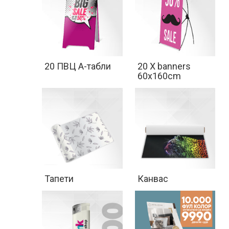
Помош
Контакт
20 ПВЦ А-табли
20 X banners
Најава
60x160cm
Регистрација
СПЕЦИЈАЛНИ
ПОНУДИ
Тапети
Канвас
ТЕКСТИЛ