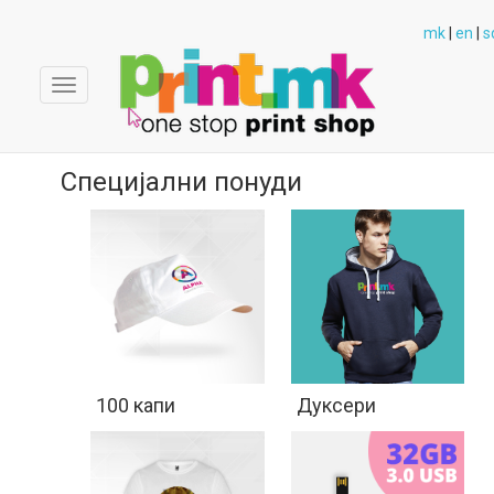
mk
|
en
|
s
Toggle
navigation
Специјални понуди
100 капи
Дуксери