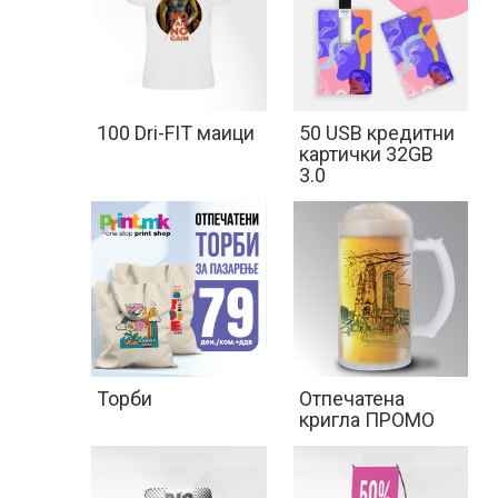
100 Dri-FIT маици
50 USB кредитни
картички 32GB
3.0
Производи
(
0
)
Торби
Отпечатена
Кошничка
кригла ПРОМО
Нарачки