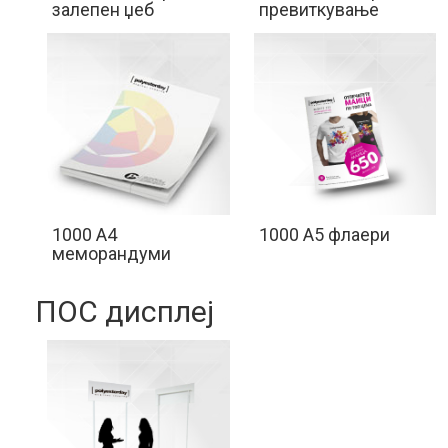
залепен џеб
превиткување
1000 A4
1000 A5 флаери
меморандуми
ПОС дисплеј