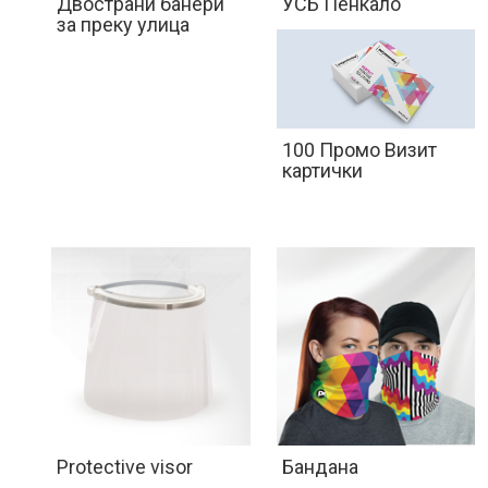
Двострани банери
УСБ Пенкало
за преку улица
100 Промо Визит
картички
Protective visor
Бандана