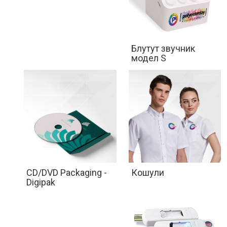
Блутут звучник
модел S
CD/DVD Packaging -
Кошули
Digipak