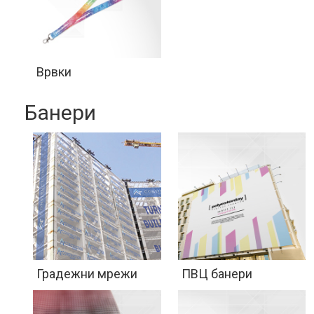
Врвки
Банери
Градежни мрежи
ПВЦ банери