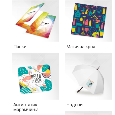
Папки
Магична крпа
Антистатик
Чадори
марамчиња