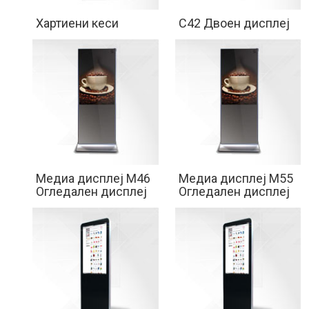
Хартиени кеси
C42 Двоен дисплеј
Медиа дисплеј M46
Медиа дисплеј M55
Огледален дисплеј
Огледален дисплеј