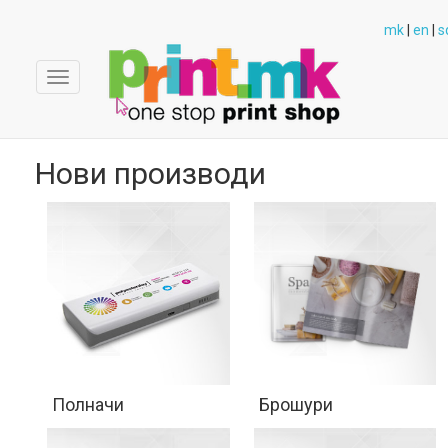
mk
|
en
|
s
Toggle
navigation
Нови производи
Полначи
Брошури