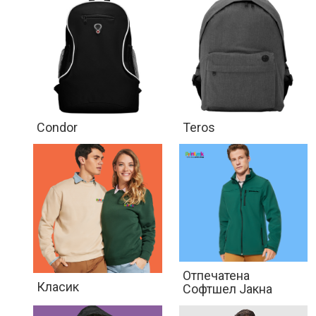
Condor
Teros
Отпечатена
Класик
Софтшел Јакна