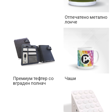
Отпечатенo метално
лонче
Премиум тефтер со
Чаши
вграден полнач