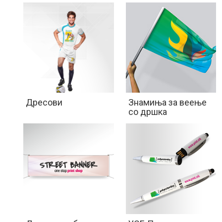
Дресови
Знамиња за веење
со дршка