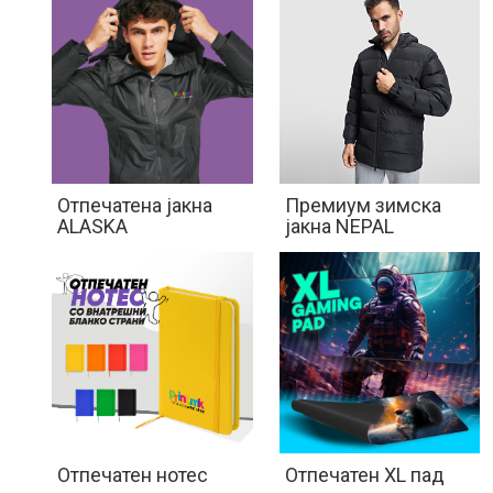
Отпечатена јакна
Премиум зимска
ALASKA
јакна NEPAL
Отпечатен нотес
Отпечатен XL пад