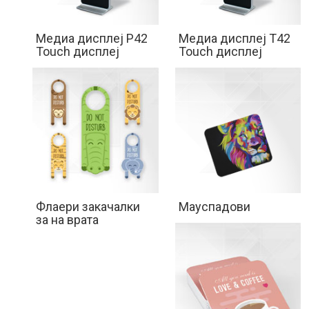
Медиа дисплеј P42
Медиа дисплеј Т42
Touch дисплеј
Touch дисплеј
Флаери закачалки
Мауспадови
за на врата