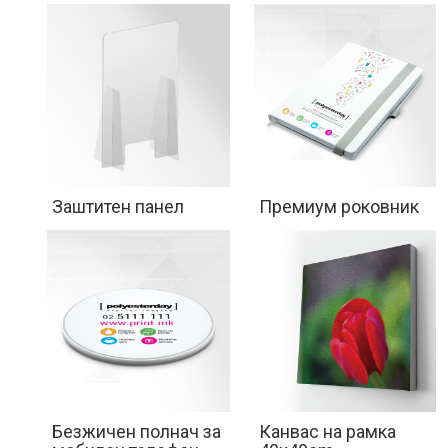
Производи
(
0
)
Кошничка
Заштитен панел
Премиум роковник
Нарачки
Помош
Контакт
Најава
Безжичен полнач за
Канвас на рамка