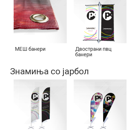
МЕШ банери
Двострани пвц
банери
Знамиња со јарбол