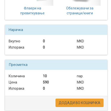
Флаери на
Обележувачи за
превиткување
страници/книги
Нарачка
Вкупно
0
MKD
Испорака
0
MKD
Пресметка
Количина
10
пар.
Цена
590
MKD
Испорака
0
MKD
ДОДАДИ ВО КОШНИЧКА