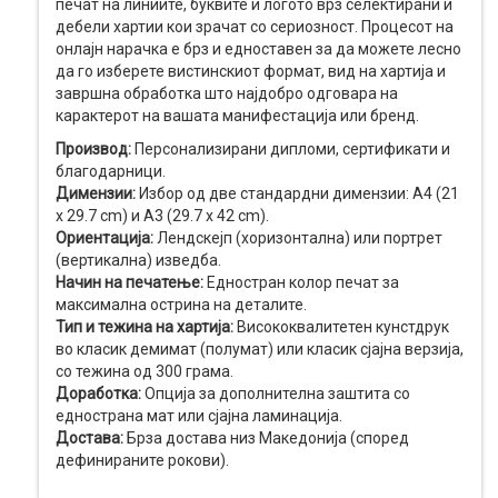
печат на линиите, буквите и логото врз селектирани и
дебели хартии кои зрачат со сериозност. Процесот на
онлајн нарачка е брз и едноставен за да можете лесно
да го изберете вистинскиот формат, вид на хартија и
завршна обработка што најдобро одговара на
карактерот на вашата манифестација или бренд.
Производ:
Персонализирани дипломи, сертификати и
благодарници.
Димензии:
Избор од две стандардни димензии: А4 (21
x 29.7 cm) и А3 (29.7 x 42 cm).
Ориентација:
Лендскејп (хоризонтална) или портрет
(вертикална) изведба.
Начин на печатење:
Едностран колор печат за
максимална острина на деталите.
Тип и тежина на хартија:
Висококвалитетен кунстдрук
во класик демимат (полумат) или класик сјајна верзија,
со тежина од 300 грама.
Доработка:
Опција за дополнителна заштита со
еднострана мат или сјајна ламинација.
Достава:
Брза достава низ Македонија (според
дефинираните рокови).