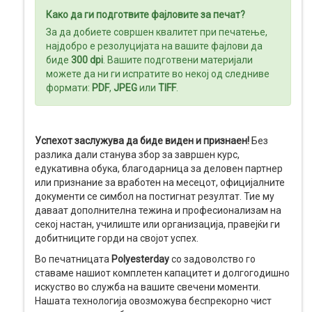
Како да ги подготвите фајловите за печат?
МЕДИА
ДИСПЛЕИ
За да добиете совршен квалитет при печатење,
најдобро е резолуцијата на вашите фајлови да
биде
300 dpi
. Вашите подготвени материјали
можете да ни ги испратите во некој од следниве
формати:
PDF
,
JPEG
или
TIFF
.
Успехот заслужува да биде виден и признаен!
Без
разлика дали станува збор за завршен курс,
едукативна обука, благодарница за деловен партнер
или признание за вработен на месецот, официјалните
документи се симбол на постигнат резултат. Тие му
даваат дополнителна тежина и професионализам на
секој настан, училиште или организација, правејќи ги
добитниците горди на својот успех.
Во печатницата
Polyesterday
со задоволство го
ставаме нашиот комплетен капацитет и долгогодишно
искуство во служба на вашите свечени моменти.
Нашата технологија овозможува беспрекорно чист