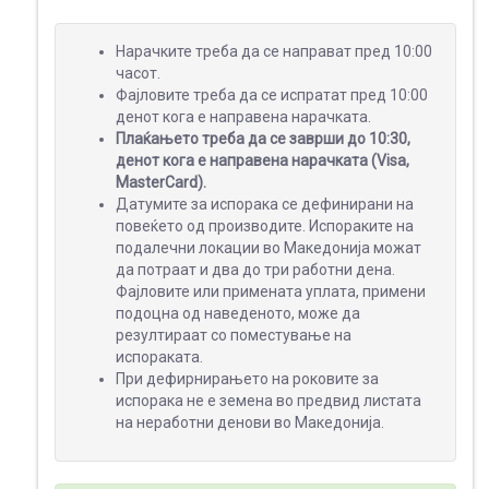
ПОДАРОЦИ
Нарачките треба да се направат пред 10:00
часот.
Фајловите треба да се испратат пред 10:00
денот кога е направена нарачката.
Плаќањето треба да се заврши до 10:30,
МАЛ
денот кога е направена нарачката (Visa,
ФОРМАТ
MasterCard).
Датумите за испорака се дефинирани на
повеќето од производите. Испораките на
подалечни локации во Македонија можат
ШИРОК
да потраат и два до три работни дена.
ФОРМАТ
Фајловите или примената уплата, примени
подоцна од наведеното, може да
резултираат со поместување на
испораката.
При дефирнирањето на роковите за
ПРОМОТИВНИ
испорака не е земена во предвид листата
МАТЕРИЈАЛИ
на неработни денови во Македонија.