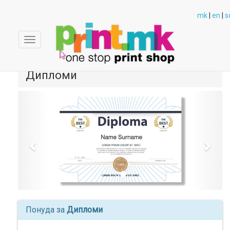
mk
|
en
|
s
Toggle
navigation
Дипломи
Previous
Next
Понуда за
Дипломи