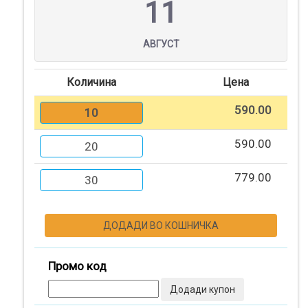
11
Помош
АВГУСТ
Контакт
Количина
Цена
590.00
10
Најава
590.00
20
Регистрација
779.00
30
СПЕЦИЈАЛНИ
ПОНУДИ
ДОДАДИ ВО КОШНИЧКА
Промо код
ТЕКСТИЛ
Додади купон