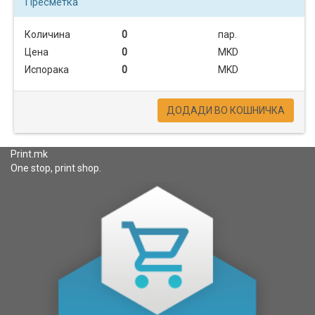
Пресметка
ТЕКСТИЛ
Количина
0
пар.
Цена
0
MKD
Испорака
0
MKD
ПОДАРОЦИ
ДОДАДИ ВО КОШНИЧКА
МАЛ
ФОРМАТ
Print.mk
One stop, print shop.
ШИРОК
ФОРМАТ
ПРОМОТИВНИ
МАТЕРИЈАЛИ