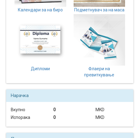
Кошничка
Календари за на биро
Подметнувач за на маса
Нарачки
Помош
Контакт
Дипломи
Флаери на
Најава
превиткување
Регистрација
Нарачка
СПЕЦИЈАЛНИ
Вкупно
0
MKD
ПОНУДИ
Испорака
0
MKD