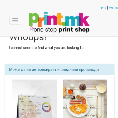
mk
|
en
|
s
Toggle
navigation
Whoops!
I cannot seem to find what you are looking for.
Може да ве интересираат и следниве производи:
Производи
(
0
)