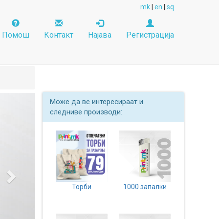
mk
|
en
|
sq
Помош
Контакт
Најава
Регистрација
Next
Може да ве интересираат и
следниве производи:
Торби
1000 запалки