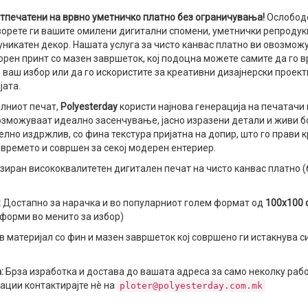
тпечатени на врвно уметничко платно без ограничувања!
Ослободе
ворете ги вашите омилени дигитални спомени, уметнички репродук
уникатен декор. Нашата услуга за чисто канвас платно ви овозмож
рен принт со мазен завршеток, кој подоцна можете самите да го 
 ваш избор или да го искористите за креативни дизајнерски проект
јата.
алниот печат,
Polyesterday
користи најнова генерација на печатачи 
озможуваат идеално засенчување, јасно изразени детали и живи б
елно издржлив, со фина текстура пријатна на допир, што го прави к
времето и совршен за секој модерен ентериер.
иран висококвалитетен дигитален печат на чисто канвас платно (
:
Достапно за нарачка и во популарниот голем формат од
100х100 
 форми во менито за избор)
материјал со фин и мазен завршеток кој совршено ги истакнува с
:
Брза изработка и достава до вашата адреса за само неколку раб
ации контактирајте нè на
ploter@polyesterday.com.mk