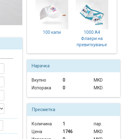
100 капи
1000 A4
Флаери на
превиткување
Нарачка
Вкупно
0
MKD
Испорака
0
MKD
Пресметка
Количина
1
пар.
Цена
1746
MKD