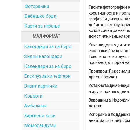
Фоторамки
Твоите фотографии о
креативноста и прет
Бебешко боди
графички дизајни во 
добиете само суперио
Карти за играње
во класична рамка по
МАЛ ФОРМАТ
домот или канцелари
Како лидер во дигит
Календари за на биро
еколошки бои кои ов
Ѕидни календари
Текстилот е исклучит
производ отпорен на 
Календари за на биро
Производ:
Персонализ
Ексклузивни тефтери
дрвена рамка)
Визит картички
Истакната димензија
и други прилагодени
Коверти
Завршница:
Издржлив 
Амбалажи
детали
Испорака и поддршка
Хартиени кеси
дена. За сите информ
Меморандуми