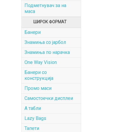
Подметнувач за на
маса
ШИРОК ФОРМАТ
Банери
Знамиња со јарбол
Знамиња по нарачка
One Way Vision
Банери со
конструкција
Промо маси
Самостоечки дисплеи
А табли
Lazy Bags
Тапети