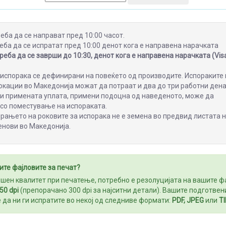
еба да се направат пред 10:00 часот.
еба да се испратат пред 10:00 денот кога е направена нарачката
еба да се заврши до 10:30, денот кога е направена нарачката (Visa
испорака се дефинирани на повеќето од производите. Испораките 
кации во Македонија можат да потраат и два до три работни дена
ли примената уплата, примени подоцна од наведеното, може да
 со поместување на испораката.
ањето на роковите за испорака не е земена во предвид листата 
енови во Македонија.
ите фајловите за печат?
ршен квалитет при печатење, потребно е резолуцијата на вашите ф
50 dpi
(препорачано 300 dpi за најситни детали). Вашите подготвен
да ни ги испратите во некој од следниве формати:
PDF
,
JPEG
или
TI