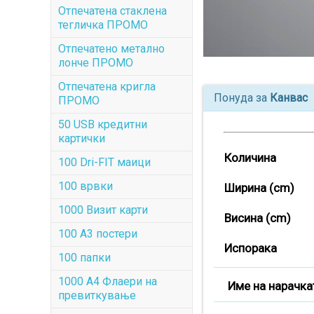
Отпечатена стаклена
тегличка ПРОМО
Отпечатенo метално
лонче ПРОМО
Отпечатена кригла
Понуда за
Канвас
ПРОМО
50 USB кредитни
картички
Количина
100 Dri-FIT маици
100 врвки
Ширина (cm)
1000 Визит карти
Висина (cm)
100 А3 постери
Испорака
100 папки
1000 A4 Флаери на
Име на нарачка
превиткување