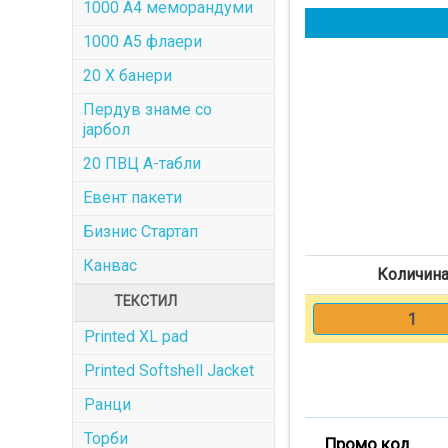
1000 A4 меморандуми
1000 A5 флаери
20 X банери
Пердув знаме со
јарбол
20 ПВЦ А-табли
Евент пакети
Бизнис Стартап
Канвас
Количин
ТЕКСТИЛ
1
Printed XL pad
Printed Softshell Jacket
Ранци
Торби
Промо код