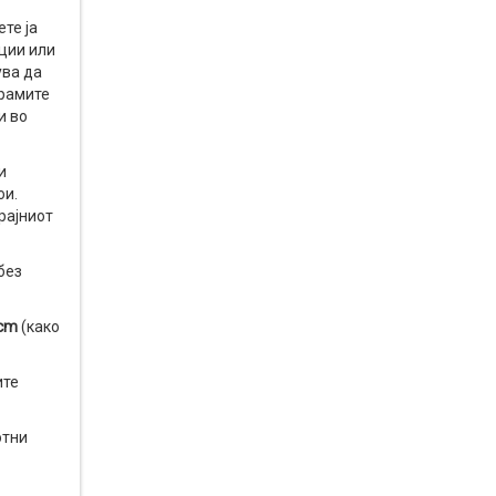
те ја
ции или
ува да
врамите
и во
и
ои.
рајниот
без
cm
(како
ите
отни