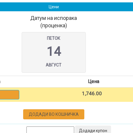
Цени
Датум на испорака
(проценка)
ПЕТОК
14
АВГУСТ
а
Цена
1,746.00
ДОДАДИ ВО КОШНИЧКА
Додади купон