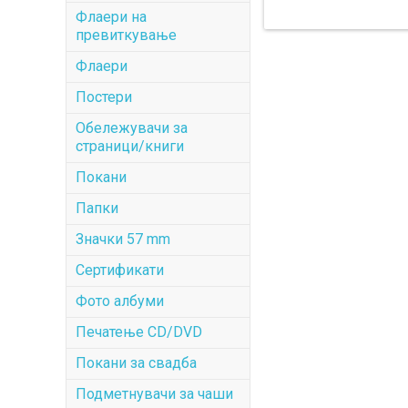
Флаери на
превиткување
Флаери
Постери
Обележувачи за
страници/книги
Покани
Папки
Значки 57 mm
Сертификати
Фото албуми
Печатење CD/DVD
Покани за свадба
Подметнувачи за чаши