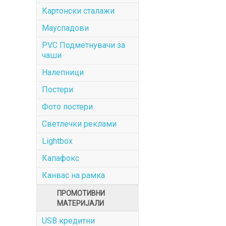
Картонски сталажи
Мауспадови
PVC Подметнувачи за
чаши
Налепници
Постери
Фото постери
Светлечки реклами
Lightbox
Капафокс
Канвас на рамка
ПРОМОТИВНИ
МАТЕРИЈАЛИ
USB кредитни