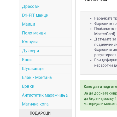
Дресови
Dri-FIT маици
Нарачките тр
Фајловите тр
Маици
Плаќањето тр
Поло маици
MasterCard).
Датумите за 
Кошули
подалечни ло
Фајловите и
Дуксери
резултираат
Капи
При дефирнир
неработни д
Шушкавци
Елек - Монтана
Врвки
Како да ги подготв
За да добиете сов
Антистатик марамчиња
да биде најмалку
1
Магична крпа
материјали можете 
ПОДАРОЦИ