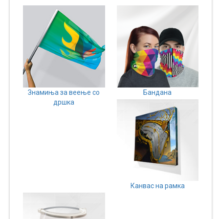
Знамиња за веење со
Бандана
дршка
Канвас на рамка