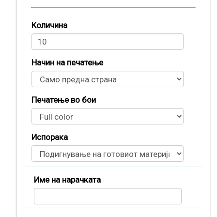
Количина
Начин на печатење
Печатење во бои
Испорака
Производи
Име на нарачката
(
0
)
Кошничка