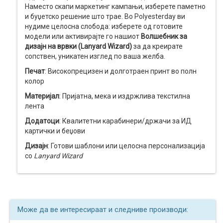
Наместо скапи маркетинг кампањи, изберете паметно
и буџетско решение што трае. Во Polyesterday ви
нудиме целосна слобода: изберете од готовите
модели или активирајте го нашиот
Волшебник за
дизајн на врвки (Lanyard Wizard)
за да креирате
сопствен, уникатен изглед по ваша желба.
Печат
: Високопрецизен и долготраен принт во полн
колор
Материјал
: Пријатна, мека и издржлива текстилна
лента
Додатоци
: Квалитетни карабинери/држачи за ИД
картички и беџови
Дизајн
: Готови шаблони или целосна персонализација
со
Lanyard Wizard
Може да ве интересираат и следниве производи: