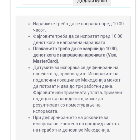
Додади купон
ПОДАРОЦИ
Нарачките треба да се направат пред 10:00
часот.
Фајловите треба да се испратат пред 10:00
денот кога е направена нарачката
МАЛ
Плаќањето треба да се заврши до 10:30,
ФОРМАТ
денот кога е направена нарачката (Visa,
MasterCard).
Датумите за испорака се дефинирани на
повеќето од производите. Испораките на
подалечни локации во Македонија можат
ШИРОК
да потраат и два до три работни дена.
ФОРМАТ
Фајловите или примената уплата, примени
подоцна од наведеното, може да
резултираат со поместување на
испораката.
ПРОМОТИВНИ
При дефирнирањето на роковите за
МАТЕРИЈАЛИ
испорака не е земена во предвид листата
на неработни денови во Македонија.