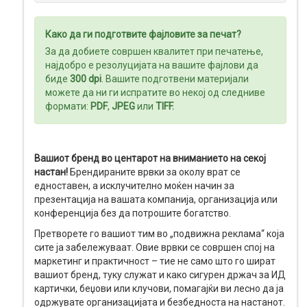
МЕДИА
Како да ги подготвите фајловите за печат?
ДИСПЛЕИ
За да добиете совршен квалитет при печатење,
најдобро е резолуцијата на вашите фајлови да
биде
300 dpi
. Вашите подготвени материјали
можете да ни ги испратите во некој од следниве
формати:
PDF
,
JPEG
или
TIFF
.
Вашиот бренд во центарот на вниманието на секој
настан!
Брендираните врвки за околу врат се
едноставен, а исклучително моќен начин за
презентација на вашата компанија, организација или
конференција без да потрошите богатство.
Претворете го вашиот тим во „подвижна реклама“ која
сите ја забележуваат. Овие врвки се совршен спој на
маркетинг и практичност – тие не само што го шират
вашиот бренд, туку служат и како сигурен држач за ИД
картички, беџови или клучови, помагајќи ви лесно да ја
одржувате организацијата и безбедноста на настанот.