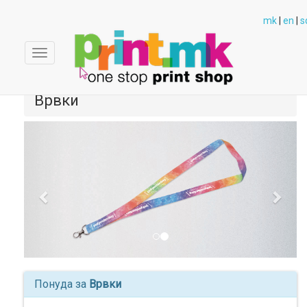
mk
|
en
|
s
Toggle
navigation
Врвки
Previous
Next
Понуда за
Врвки