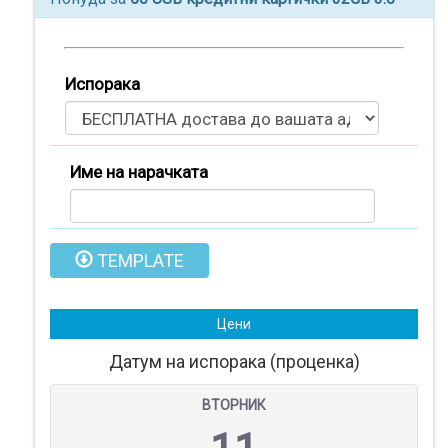
Испорака
Име на нарачката
TEMPLATE
Производи
(
0
)
Кошничка
Цени
Датум на испорака (проценка)
Нарачки
ВТОРНИК
Помош