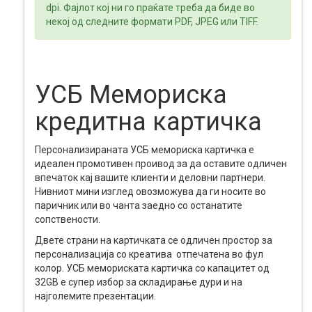
dpi. Фајлот кој ни го праќате треба да биде во
некој од следните формати PDF, JPEG или TIFF.
УСБ Мемориска
кредитна картичка
Персонализираната УСБ мемориска картичка е
идеален промотивен проивод за да оставите одличен
впечаток кај вашите клиенти и деловни партнери.
Нивниот мини изглед овозможува да ги носите во
паричник или во чанта заедно со останатите
сопствености.
Двете страни на картичката се одличен простор за
персонализација со креатива отпечатена во фул
колор. УСБ мемориската картичка со капацитет од
32GB е супер избор за складирање дури и на
најголемите презентации.