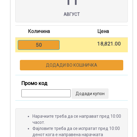
11
Контакт
АВГУСТ
Количина
Цена
Најава
18,821.00
50
Регистрација
ДОДАДИ ВО КОШНИЧКА
СПЕЦИЈАЛНИ
ПОНУДИ
Промо код
Додади купон
ТЕКСТИЛ
Нарачките треба да се направат пред 10:00
часот.
Фајловите треба да се испратат пред 10:00
ПОДАРОЦИ
денот кога е направена нарачката