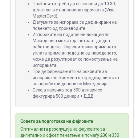
Плаќањето треба да се заврши до 10:30,
денот кога е направена нарачката (Visa,
MasterCard).
МАЛ
Датумите за испорака се дефинирани на
ФОРМАТ
повеќето од производите.
Испораките на подалечни локации во
Македонија можат да потраат до два
работни дена . Фајловите или примената
уплата примени подоцна од наведеното,
ШИРОК
може да резултираат со поместување на
ФОРМАТ
испораката.
При дефирнирањето на роковите за
испорака не е земена во предвид листата
на неработни денови во Македонија.
ПРОМОТИВНИ
Секоја нарачка под 500 денари се
МАТЕРИЈАЛИ
фактурира 500 денари + ДДВ.
Совети за подготовка на фајловите
МЕДИА
Оптималната резолуција на фајловите за
ДИСПЛЕИ
дигитално и офсет печатење е помеѓу 200 и 350