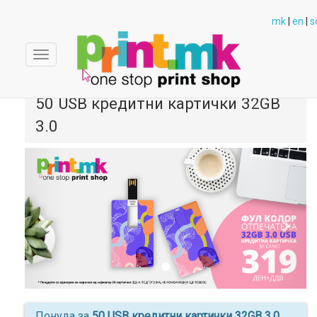
mk
|
en
|
s
Toggle
navigation
50 USB кредитни картички 32GB
3.0
Previous
Next
Понуда за
50 USB кредитни картички 32GB 3.0