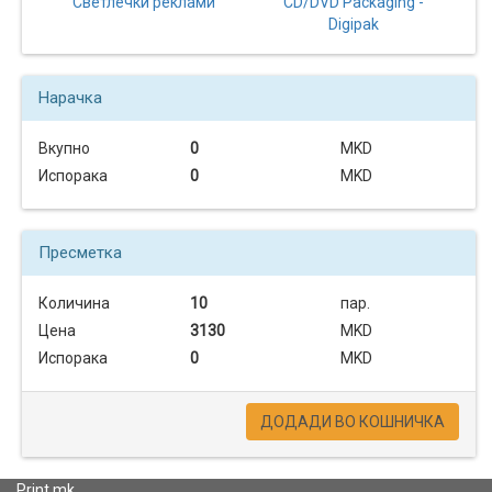
Светлечки реклами
CD/DVD Packaging -
Digipak
Нарачка
Вкупно
0
MKD
Испорака
0
MKD
Пресметка
Количина
10
пар.
Цена
3130
MKD
Испорака
0
MKD
ДОДАДИ ВО КОШНИЧКА
Print.mk