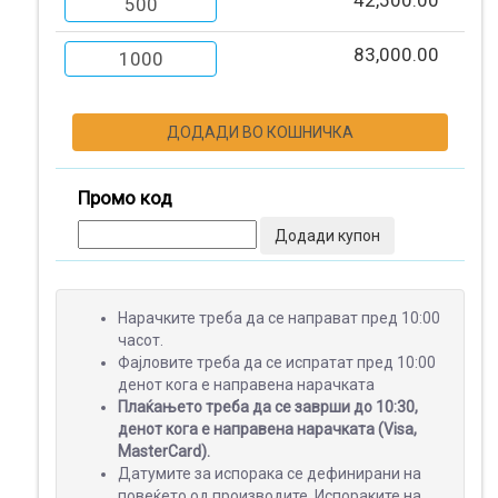
42,500.00
500
ПОДАРОЦИ
83,000.00
1000
ДОДАДИ ВО КОШНИЧКА
МАЛ
ФОРМАТ
Промо код
Додади купон
ШИРОК
ФОРМАТ
Нарачките треба да се направат пред 10:00
часот.
Фајловите треба да се испратат пред 10:00
денот кога е направена нарачката
ПРОМОТИВНИ
Плаќањето треба да се заврши до 10:30,
МАТЕРИЈАЛИ
денот кога е направена нарачката (Visa,
MasterCard).
Датумите за испорака се дефинирани на
повеќето од производите. Испораките на