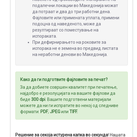
подалечни локации во Македонија можат
МЕДИА
да потраат и два до три работни дена.
ДИСПЛЕИ
Фајловите или примената уплата, примени
подоцна од наведеното, може да
резултираат со поместување на
испораката.
При дефирнирањето на роковите за
испорака не е земена во предвид листата
на неработни денови во Македонија.
Како да ги подготвите фајловите за печат?
За да добиете совршен квалитет при печатење,
најдобро е резолуцијата на вашите фајлови да
биде
300 dpi
. Вашите подготвени материјали
можете да ни ги испратите во некој од следниве
формати:
PDF
,
JPEG
или
TIFF
.
Решение за секоја истурена капка во секунда
! Нашата