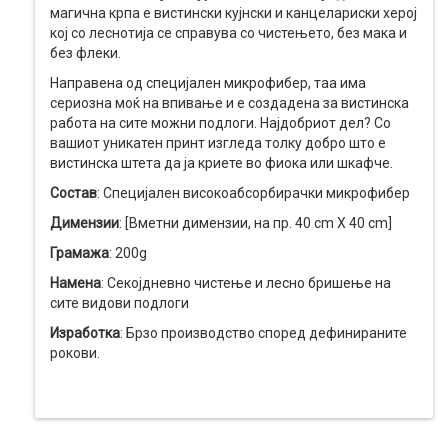
магична крпа е вистински кујнски и канцелариски херој
кој со леснотија се справува со чистењето, без мака и
без флеки.
Направена од специјален микрофибер, таа има
сериозна моќ на впивање и е создадена за вистинска
работа на сите можни подлоги. Најдобриот дел? Со
вашиот уникатен принт изгледа толку добро што е
вистинска штета да ја криете во фиока или шкафче.
Состав
: Специјален високоабсорбирачки микрофибер
Димензии
: [Вметни димензии, на пр. 40 cm X 40 cm]
Грамажа
: 200g
Намена
: Секојдневно чистење и лесно бришење на
сите видови подлоги
Изработка
: Брзо производство според дефинираните
рокови.