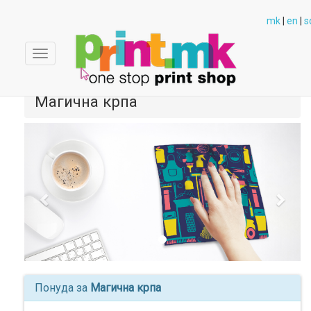
mk
|
en
|
s
Toggle
navigation
Магична крпа
Previous
Next
Понуда за
Магична крпа