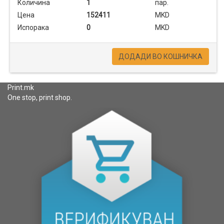
Количина
1
пар.
Цена
152411
MKD
Испорака
0
MKD
ДОДАДИ ВО КОШНИЧКА
Print.mk
One stop, print shop.