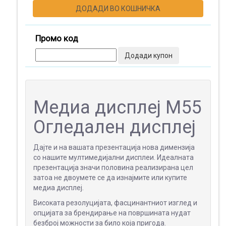
ДОДАДИ ВО КОШНИЧКА
Промо код
МАЛ
ФОРМАТ
Додади купон
Медиа дисплеј M55
ШИРОК
ФОРМАТ
Огледален дисплеј
Дајте и на вашата презентација нова димензија
со нашите мултимедијални дисплеи. Идеалната
ПРОМОТИВНИ
презентација значи половина реализирана цел
МАТЕРИЈАЛИ
затоа не двоумете се да изнајмите или купите
медиа дисплеј.
Високата резолуцијата, фасцинантниот изглед и
опцијата за брендирање на површината нудат
МЕДИА
безброј можности за било која пригода.
ДИСПЛЕИ