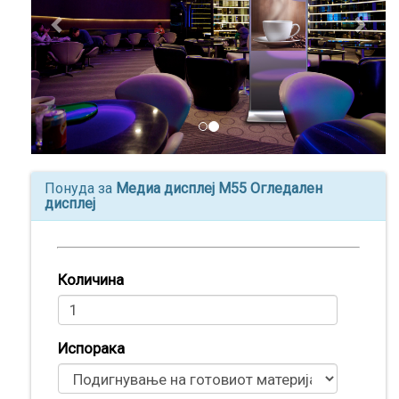
Понуда за
Медиа дисплеј M55 Огледален
дисплеј
Производи
Количина
(
0
)
Кошничка
Испорака
Нарачки