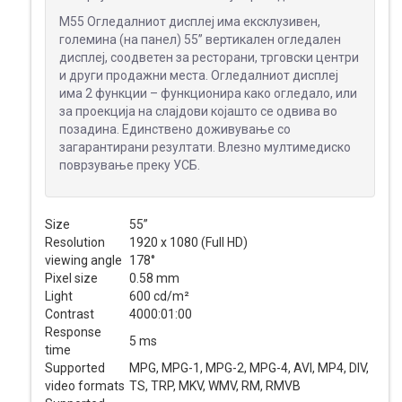
M55 Огледалниот дисплеј има ексклузивен,
големина (на панел) 55’’ вертикален огледален
дисплеј, соодветен за ресторани, трговски центри
и други продажни места. Огледалниот дисплеј
има 2 функции – функционира како огледало, или
за проекција на слајдови којашто се одвива во
позадина. Единствено доживување со
загарантирани резултати. Влезно мултимедиско
поврзување преку УСБ.
Size
55”
Resolution
1920 х 1080 (Full HD)
viewing angle
178°
Pixel size
0.58 mm
Light
600 cd/m²
Contrast
4000:01:00
Response
5 ms
time
Supported
MPG, MPG-1, MPG-2, MPG-4, AVI, MP4, DIV,
video formats
TS, TRP, MKV, WMV, RM, RMVB