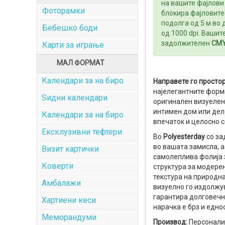
на вашите фајлови 
Фоторамки
блокира фајловите 
подолга од 5 м во 
Бебешко боди
од 1000 dpi. Вашит
задолжителен
CM
Карти за играње
МАЛ ФОРМАТ
Календари за на биро
Направете го простор
најелегантните форми
Ѕидни календари
оригинален визуелен 
интимен дом или дело
Календари за на биро
впечаток и целосно с
Ексклузивни тефтери
Во
Polyesterday
со за
во вашата замисла, 
Визит картички
самолеплива фолија 
Коверти
структура за модере
текстура на природн
Амбалажи
визуелно го издолжув
гарантира долговечно
Хартиени кеси
нарачка е брз и едно
Меморандуми
Производ:
Персонализ