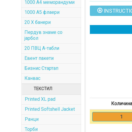
1000 A4 меморандуми
INSTRUCTI
1000 A5 флаери
20 X банери
Пердув знаме со
јарбол
20 ПВЦ А-табли
Евент пакети
Бизнис Стартап
Канвас
ТЕКСТИЛ
Printed XL pad
Количин
Printed Softshell Jacket
1
Ранци
Торби