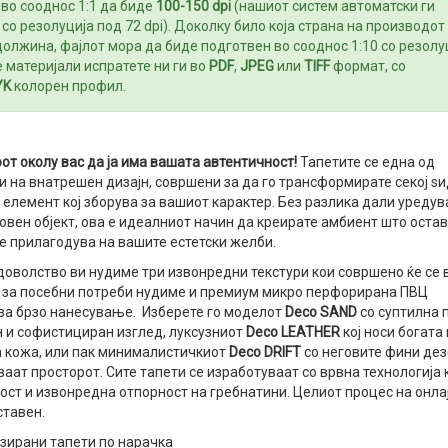
во сооднос 1:1 да биде
100-150 dpi
(нашиот систем автоматски ги
со резолуција под 72 dpi). Доколку било која страна на производот
должина, фајлот мора да биде подготвен во сооднос 1:10 со резолу
е материјали испратете ни ги во
PDF
,
JPEG
или
TIFF
формат, со
YK
колорен профил.
от околу вас да ја има вашата автентичност!
Тапетите се една од
 на внатрешен дизајн, совршени за да го трансформирате секој ѕи
елемент кој зборува за вашиот карактер. Без разлика дали уредув
вен објект, ова е идеалниот начин да креирате амбиент што остав
е прилагодува на вашите естетски желби.
доволство ви нудиме три извонредни текстури кои совршено ќе се 
а за посебни потреби нудиме и премиум микро перфорирана ПВЦ
за брзо нанесување. Изберете го моделот
Deco SAND
со суптилна 
н и софистициран изглед, луксузниот
Deco LEATHER
кој носи богата
а кожа, или пак минималистичкиот
Deco DRIFT
со неговите фини дез
аат просторот. Сите тапети се изработуваат со врвна технологија 
ст и извонредна отпорност на гребнатини. Целиот процес на онла
ставен.
ирани тапети по нарачка