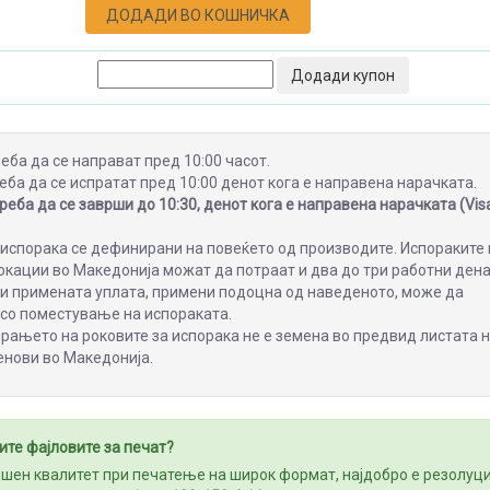
ДОДАДИ ВО КОШНИЧКА
Додади купон
еба да се направат пред 10:00 часот.
еба да се испратат пред 10:00 денот кога е направена нарачката.
еба да се заврши до 10:30, денот кога е направена нарачката (Visa
испорака се дефинирани на повеќето од производите. Испораките 
кации во Македонија можат да потраат и два до три работни дена
ли примената уплата, примени подоцна од наведеното, може да
 со поместување на испораката.
ањето на роковите за испорака не е земена во предвид листата 
енови во Македонија.
ите фајловите за печат?
ршен квалитет при печатење на широк формат, најдобро е резолуци