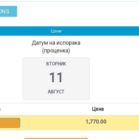
ONS
Цени
Датум на испорака
(проценка)
ВТОРНИК
11
АВГУСТ
а
Цена
1,770.00