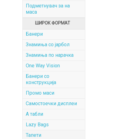
Подметнувач за на
маса
ШИРОК ФОРМАТ
Банери
Знамиња со јарбол
Знамиња по нарачка
One Way Vision
Банери со
конструкција
Промо маси
Самостоечки дисплеи
А табли
Lazy Bags
Тапети