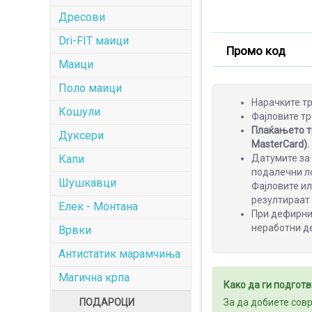
Дресови
Dri-FIT маици
Промо код
Маици
Поло маици
Нарачките тр
Кошули
Фајловите тр
Плаќањето тр
Дуксери
MasterCard).
Капи
Датумите за 
подалечни ло
Шушкавци
Фајловите и
резултираат
Елек - Монтана
При дефирнир
неработни д
Врвки
Антистатик марамчиња
Магична крпа
Како да ги подготв
ПОДАРОЦИ
За да добиете сов