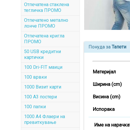
Отпечатена стаклена
тегличка ПРОМО
Отпечатенo метално
лонче ПРОМО
Отпечатена кригла
ПРОМО
Понуда за
Тапети
50 USB кредитни
картички
100 Dri-FIT маици
Материјал
100 врвки
Ширина (cm)
1000 Визит карти
Висина (cm)
100 А3 постери
100 папки
Испорака
1000 A4 Флаери на
превиткување
Име на нарачка