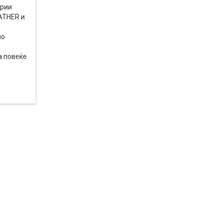
ории
ATHER и
по
а повеќе