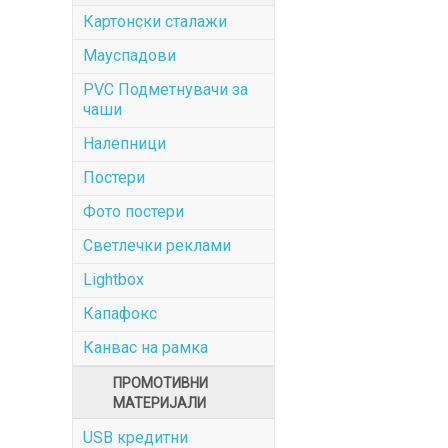
Картонски сталажи
Мауспадови
PVC Подметнувачи за
чаши
Налепници
Постери
Фото постери
Светлечки реклами
Lightbox
Капафокс
Канвас на рамка
ПРОМОТИВНИ
МАТЕРИЈАЛИ
USB кредитни