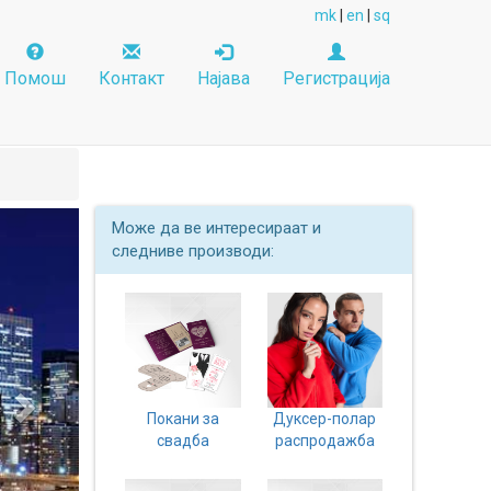
mk
|
en
|
sq
Помош
Контакт
Најава
Регистрација
Next
Може да ве интересираат и
следниве производи:
Покани за
Дуксер-полар
свадба
распродажба