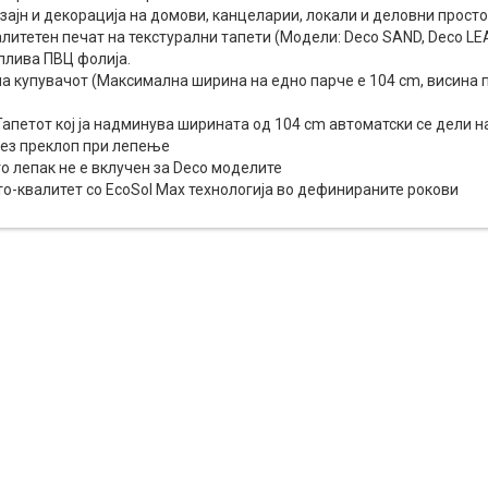
ајн и декорација на домови, канцеларии, локали и деловни прост
литетен печат на текстурални тапети (Модели: Deco SAND, Deco LE
плива ПВЦ фолија.
а купувачот (Максимална ширина на едно парче е 104 cm, висина 
апетот кој ја надминува ширината од 104 cm автоматски се дели н
без преклоп при лепење
 лепак не е вклучен за Deco моделите
о-квалитет со EcoSol Max технологија во дефинираните рокови