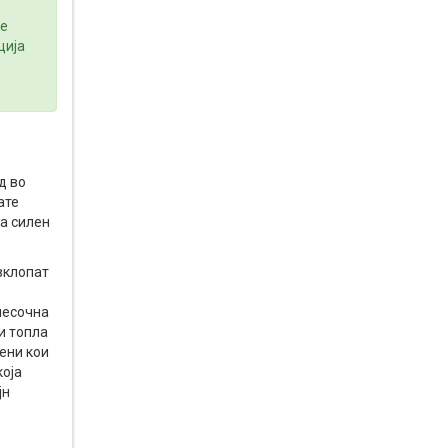
 е
ција
д во
ате
а силен
вклопат
песочна
 и топла
ени кои
која
јн