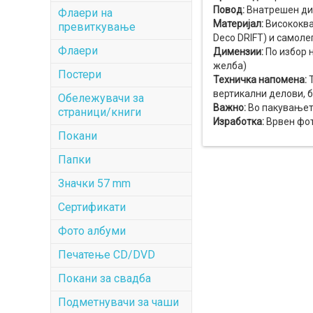
Повод:
Внатрешен диз
Флаери на
Материјал:
Висококва
превиткување
Deco DRIFT) и самоле
Флаери
Димензии:
По избор н
желба)
Постери
Техничка напомена:
Т
вертикални делови, 
Обележувачи за
Важно:
Во пакувањето
страници/книги
Изработка:
Врвен фот
Покани
Папки
Значки 57 mm
Сертификати
Фото албуми
Печатење CD/DVD
Покани за свадба
Подметнувачи за чаши