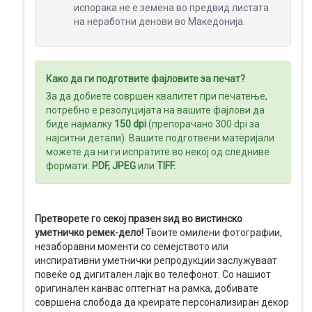
испорака не е земена во предвид листата
на неработни денови во Македонија.
МЕДИА
ДИСПЛЕИ
Како да ги подготвите фајловите за печат?
За да добиете совршен квалитет при печатење,
потребно е резолуцијата на вашите фајлови да
биде најмалку
150 dpi
(препорачано 300 dpi за
најситни детали). Вашите подготвени материјали
можете да ни ги испратите во некој од следниве
формати:
PDF
,
JPEG
или
TIFF
.
Претворете го секој празен ѕид во вистинско
уметничко ремек-дело!
Твоите омилени фотографии,
незаборавни моменти со семејството или
инспиративни уметнички репродукции заслужуваат
повеќе од дигитален лајк во телефонот. Со нашиот
оригинален канвас оптегнат на рамка, добивате
совршена слобода да креирате персонализиран декор