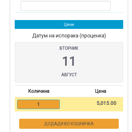
Кошничка
Нарачки
Цени
Помош
Датум на испорака (проценка)
ВТОРНИК
Контакт
11
Најава
АВГУСТ
Регистрација
Количина
Цена
СПЕЦИЈАЛНИ
5,015.00
1
ПОНУДИ
ДОДАДИ ВО КОШНИЧКА