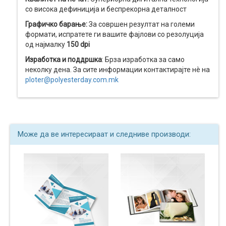
со висока дефиниција и беспрекорна деталност
Графичко барање:
За совршен резултат на големи
формати, испратете ги вашите фајлови со резолуција
од најмалку
150 dpi
Изработка и поддршка
: Брза изработка за само
неколку дена. За сите информации контактирајте нè на
ploter@polyesterday.com.mk
Може да ве интересираат и следниве производи: