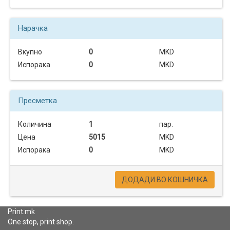
Нарачка
Вкупно
0
MKD
Испорака
0
MKD
Пресметка
Количина
1
пар.
Цена
5015
MKD
Испорака
0
MKD
ДОДАДИ ВО КОШНИЧКА
Print.mk
One stop, print shop.