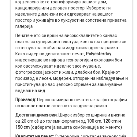
кој целосно ќе го трансформира вашиот дом,
канцеларија или деловен простор. Изберете ги
идеалните димензии кои одговараат на вашиот
простор и уживајте во луксузот на сопствена приватна
галерија.
Печатењето се врши на висококвалитетно канвас
платно со супериорна текстура, кое потоа прецизно се
оптегнува на стабилна и издржлива дрвена рамка.
Како лидер во дигиталниот печат,
Polyesterday
инвестираше во најнова технологија и еколошки бои
кои овозможуваат идеално засенчување,
фотографска јасност и живи, длабоки бои. Крајниот
производ е лесен, модерен, отпорен на избледување и
пристигнува до вас целосно спремен за закачување
веднаш на ѕид.
Производ:
Персонализирано печатење на фотографии
на канвас платно оптегнато на дрвена рамка
Достапни димензии:
Широк избор со ширина и висина
од 20 cm сè до големи формати од
100 cm, 120 cm и
150 cm
(одберете ја вашата комбинација во менито)
Квалитет на печат:
Супериорна дигитална технологија