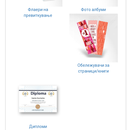
Флаери на
Фото албуми
превиткување
Обележувачи за
страници/книги
Дипломи