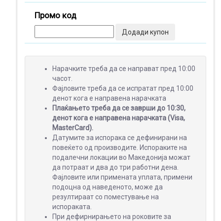
ТЕКСТИЛ
Промо код
Додади купон
ПОДАРОЦИ
Нарачките треба да се направат пред 10:00
часот.
Фајловите треба да се испратат пред 10:00
МАЛ
денот кога е направена нарачката
ФОРМАТ
Плаќањето треба да се заврши до 10:30,
денот кога е направена нарачката (Visa,
MasterCard).
Датумите за испорака се дефинирани на
повеќето од производите. Испораките на
ШИРОК
подалечни локации во Македонија можат
ФОРМАТ
да потраат и два до три работни дена.
Фајловите или примената уплата, примени
подоцна од наведеното, може да
резултираат со поместување на
ПРОМОТИВНИ
испораката.
МАТЕРИЈАЛИ
При дефирнирањето на роковите за