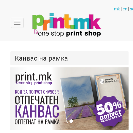
ploter@polyesterday.com.mk
mk
|
en
|
s
"/>
Toggle
navigation
Канвас на рамка
Previous
Next