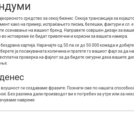
ндуми
корисното средство за секој бизнис. Секоја трансакција за којашто
ент како на пример, испраќањето писма, белешки, фактури и сл. е
те сознавање на вашиот бренд. Направете совршен дизајн за ваши
во истовреме ќе бидат привлечни и корисни за вашата намера.
бездрвна хартија. Нарачајте од 50 па се до 50.000 комада и добијте 
зберете ја посакуваната количина и пратете го вашиот фајл за да н
есплатна проверка на фајлот за да бидете сигурни дека вашите диз
ење.
 денес
ие всушност ги создаваме фразите. Познати сме по нашата способно
оќ. Без разлика дали производот ви е потребен за утре или за нек
рачуваме навреме.