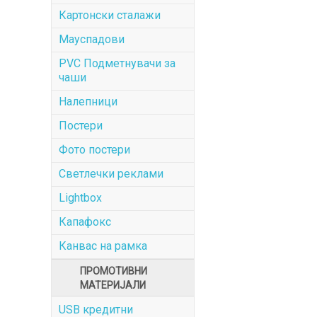
Картонски сталажи
Мауспадови
PVC Подметнувачи за
чаши
Налепници
Постери
Фото постери
Светлечки реклами
Lightbox
Капафокс
Канвас на рамка
ПРОМОТИВНИ
МАТЕРИЈАЛИ
USB кредитни