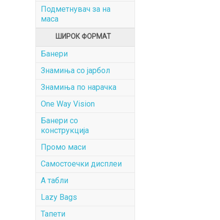
Подметнувач за на
маса
ШИРОК ФОРМАТ
Банери
Знамиња со јарбол
Знамиња по нарачка
One Way Vision
Банери со
конструкција
Промо маси
Самостоечки дисплеи
А табли
Lazy Bags
Тапети