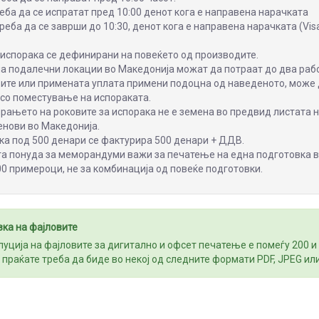
еба да се испратат пред 10:00 денот кога е направена нарачката
еба да се заврши до 10:30, денот кога е направена нарачката (Visa
испорака се дефинирани на повеќето од производите.
на подалечни локации во Македонија можат да потраат до два раб
вите или примената уплата примени подоцна од наведеното, може
 со поместување на испораката.
ањето на роковите за испорака не е земена во предвид листата 
енови во Македонија.
ка под 500 денари се фактурира 500 денари + ДДВ.
а понуда за меморандуми важи за печатење на една подготовка 
0 примероци, не за комбинација од повеќе подготовки.
вка на фајловите
уција на фајловите за дигитално и офсет печатење е помеѓу 200 и
го праќате треба да биде во некој од следните формати PDF, JPEG или 