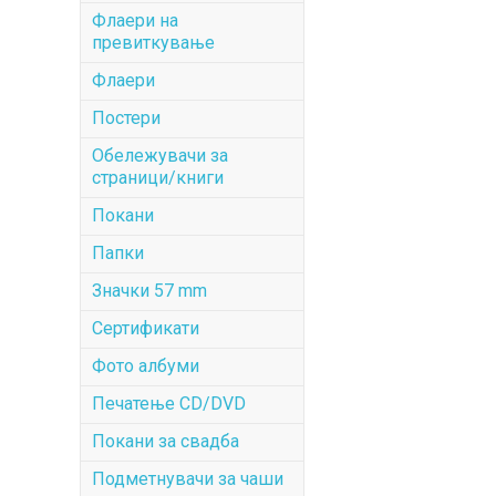
Флаери на
превиткување
Флаери
Постери
Обележувачи за
страници/книги
Покани
Папки
Значки 57 mm
Сертификати
Фото албуми
Печатење CD/DVD
Покани за свадба
Подметнувачи за чаши