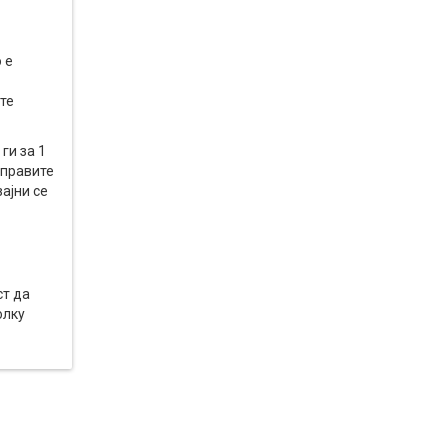
 е
те
ги за 1
аправите
ајни се
ст да
олку