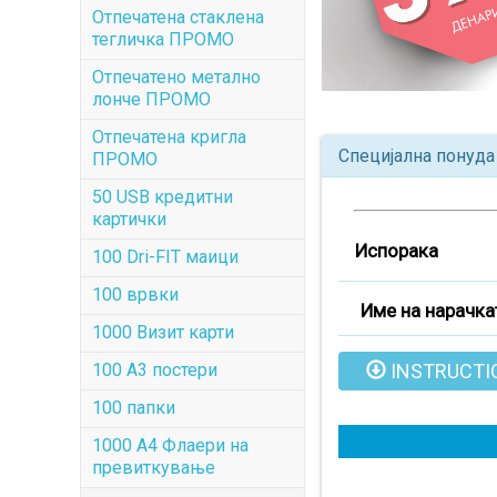
Отпечатена стаклена
тегличка ПРОМО
Отпечатенo метално
лонче ПРОМО
Отпечатена кригла
Специјална понуда
ПРОМО
50 USB кредитни
картички
Испорака
100 Dri-FIT маици
100 врвки
Име на нарачка
1000 Визит карти
INSTRUCTI
100 А3 постери
100 папки
1000 A4 Флаери на
превиткување