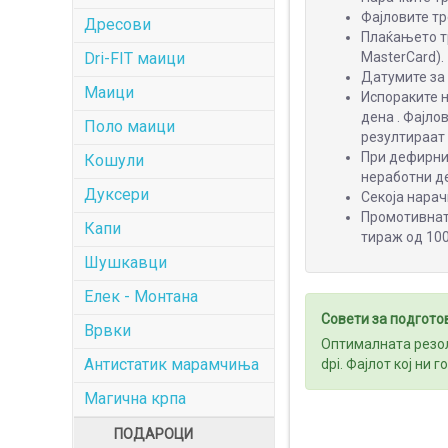
Фајловите тр
Дресови
Плаќањето тр
MasterCard).
Dri-FIT маици
Датумите за 
Маици
Испораките 
дена . Фајло
Поло маици
резултираат
При дефирнир
Кошули
неработни д
Дуксери
Секоја нарач
Промотивнат
Капи
тираж од 100
Шушкавци
Елек - Монтана
Совети за подгото
Врвки
Оптималната резол
Антистатик марамчиња
dpi. Фајлот кој ни 
Магична крпа
ПОДАРОЦИ