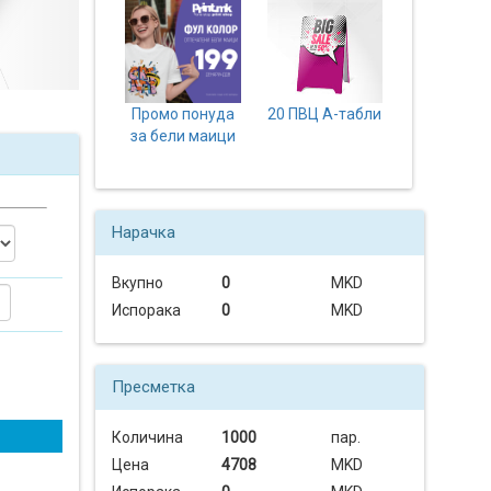
Промо понуда
20 ПВЦ А-табли
за бели маици
Нарачка
Вкупно
0
MKD
Испорака
0
MKD
Пресметка
Количина
1000
пар.
Цена
4708
MKD