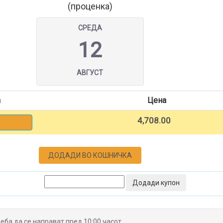
(проценка)
СРЕДА
12
АВГУСТ
а
Цена
4,708.00
ДОДАДИ ВО КОШНИЧКА
Додади купон
еба да се направат пред 10:00 часот.