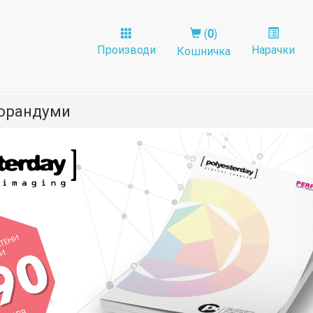
(
0
)
Производи
Нарачки
Кошничка
орандуми