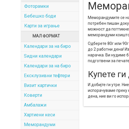
Мемора
Фоторамки
Бебешко боди
Меморандумите се нај
потребен пишан докум
Карти за играње
можност да поттикне
меморандуми коишто 
МАЛ ФОРМАТ
Одберете 80г или 90г 
Календари за на биро
до 2 работни дена! И
нарачка. Ви нудиме б
Ѕидни календари
подготвени за печат
Календари за на биро
Купете ги
Ексклузивни тефтери
И добијте ги утре. Н
Визит картички
испорачуваме преку н
Коверти
дена, ние ви го испо
Амбалажи
Хартиени кеси
Меморандуми