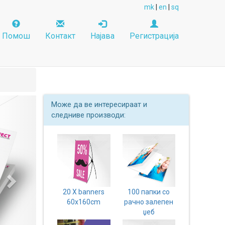
mk
|
en
|
sq
Помош
Контакт
Најава
Регистрација
Next
Може да ве интересираат и
следниве производи:
20 X banners
100 папки со
60x160cm
рачно залепен
џеб