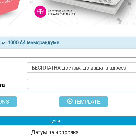
 за:
1000 A4 меморандуми
та
ONS
TEMPLATE
Цени
Датум на испорака