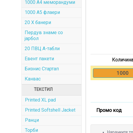
1000 A4 меморандуми
1000 A5 флаери
20 X банери
Пердув знаме со
јарбол
20 ПВЦ А-табли
Евент пакети
Количин
Бизнис Стартап
1000
Канвас
ТЕКСТИЛ
Printed XL pad
Промо код
Printed Softshell Jacket
Ранци
Торби
Нарачките тр