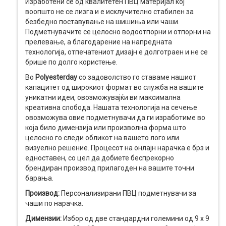
Изработени се од квалитетен ПВЦ материјал кој
воопшто не се лизга и е исклучително стабилен за
безбедно поставување на шишиња или чаши.
Подметнувачите се целосно водоотпорни и отпорни на
прелевање, а благодарение на напредната
технологија, отпечатениот дизајн е долготраен и не се
брише по долго користење.
Во
Polyesterday
со задоволство го ставаме нашиот
капацитет од широкиот формат во служба на вашите
уникатни идеи, овозможувајќи ви максимална
креативна слобода. Нашата технологија на сечење
овозможува овие подметнувачи да ги изработиме во
која било димензија или произволна форма што
целосно го следи обликот на вашето лого или
визуелно решение. Процесот на онлајн нарачка е брз и
едноставен, со цел да добиете беспрекорно
брендиран производ прилагоден на вашите точни
барања.
Производ:
Персонализирани ПВЦ подметнувачи за
чаши по нарачка.
Димензии:
Избор од две стандардни големини од 9 x 9