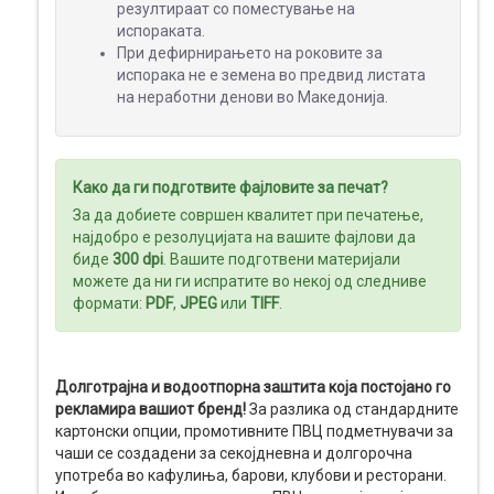
резултираат со поместување на
испораката.
При дефирнирањето на роковите за
МЕДИА
испорака не е земена во предвид листата
ДИСПЛЕИ
на неработни денови во Македонија.
Како да ги подготвите фајловите за печат?
За да добиете совршен квалитет при печатење,
најдобро е резолуцијата на вашите фајлови да
биде
300 dpi
. Вашите подготвени материјали
можете да ни ги испратите во некој од следниве
формати:
PDF
,
JPEG
или
TIFF
.
Долготрајна и водоотпорна заштита која постојано го
рекламира вашиот бренд!
За разлика од стандардните
картонски опции, промотивните ПВЦ подметнувачи за
чаши се создадени за секојдневна и долгорочна
употреба во кафулиња, барови, клубови и ресторани.