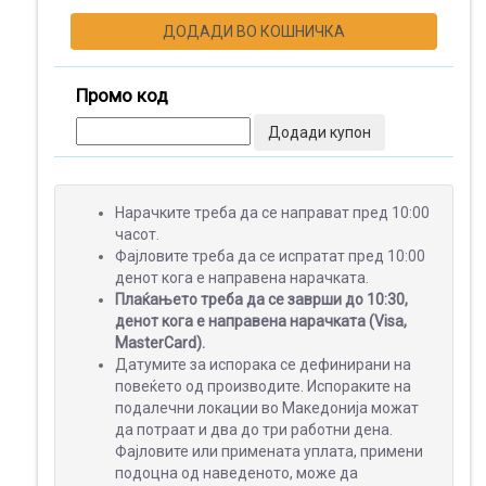
ДОДАДИ ВО КОШНИЧКА
ПОДАРОЦИ
Промо код
Додади купон
МАЛ
Нарачките треба да се направат пред 10:00
ФОРМАТ
часот.
Фајловите треба да се испратат пред 10:00
денот кога е направена нарачката.
Плаќањето треба да се заврши до 10:30,
ШИРОК
денот кога е направена нарачката (Visa,
ФОРМАТ
MasterCard).
Датумите за испорака се дефинирани на
повеќето од производите. Испораките на
подалечни локации во Македонија можат
да потраат и два до три работни дена.
ПРОМОТИВНИ
Фајловите или примената уплата, примени
МАТЕРИЈАЛИ
подоцна од наведеното, може да