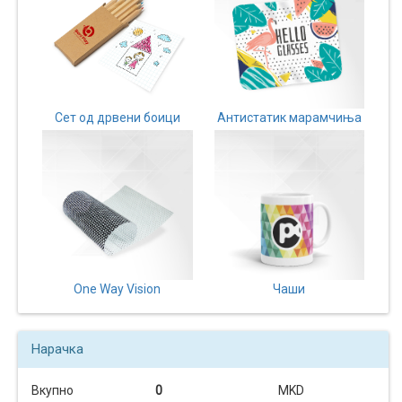
Сет од дрвени боици
Антистатик марамчиња
One Way Vision
Чаши
Нарачка
Вкупно
0
MKD