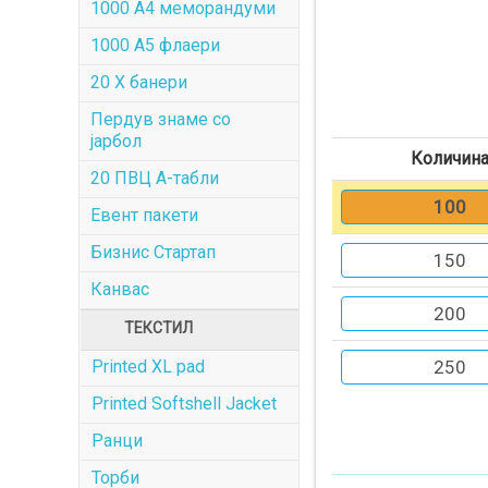
1000 A4 меморандуми
1000 A5 флаери
20 X банери
Пердув знаме со
јарбол
Количин
20 ПВЦ А-табли
100
Евент пакети
Бизнис Стартап
150
Канвас
200
ТЕКСТИЛ
Printed XL pad
250
Printed Softshell Jacket
Ранци
Торби