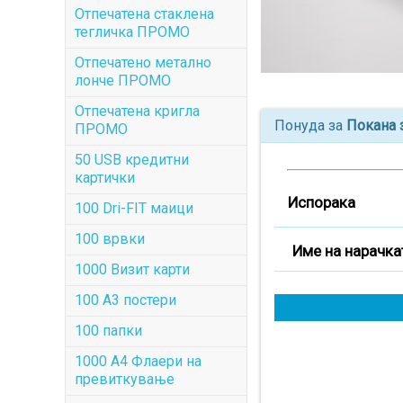
Отпечатена стаклена
тегличка ПРОМО
Отпечатенo метално
лонче ПРОМО
Отпечатена кригла
Понуда за
Покана 
ПРОМО
50 USB кредитни
картички
Испорака
100 Dri-FIT маици
100 врвки
Име на нарачка
1000 Визит карти
100 А3 постери
100 папки
1000 A4 Флаери на
превиткување