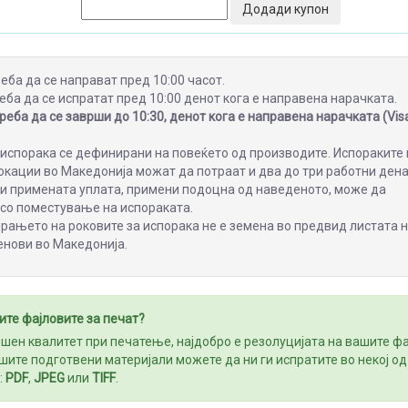
Додади купон
еба да се направат пред 10:00 часот.
еба да се испратат пред 10:00 денот кога е направена нарачката.
еба да се заврши до 10:30, денот кога е направена нарачката (Visa
испорака се дефинирани на повеќето од производите. Испораките 
кации во Македонија можат да потраат и два до три работни дена
ли примената уплата, примени подоцна од наведеното, може да
 со поместување на испораката.
ањето на роковите за испорака не е земена во предвид листата 
енови во Македонија.
ите фајловите за печат?
ршен квалитет при печатење, најдобро е резолуцијата на вашите ф
ашите подготвени материјали можете да ни ги испратите во некој од
:
PDF
,
JPEG
или
TIFF
.