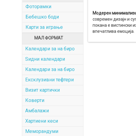
Фоторамки
Модерен минимализам
Бебешко боди
современ дизајн и су
покана е вистински и
Карти за играње
впечатлива емоција.
МАЛ ФОРМАТ
Календари за на биро
Ѕидни календари
Календари за на биро
Ексклузивни тефтери
Визит картички
Коверти
Амбалажи
Хартиени кеси
Меморандуми