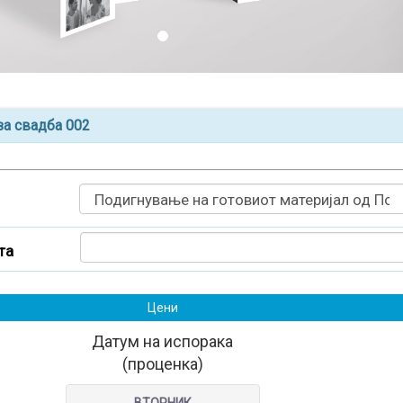
за свадба 002
та
Цени
Датум на испорака
(проценка)