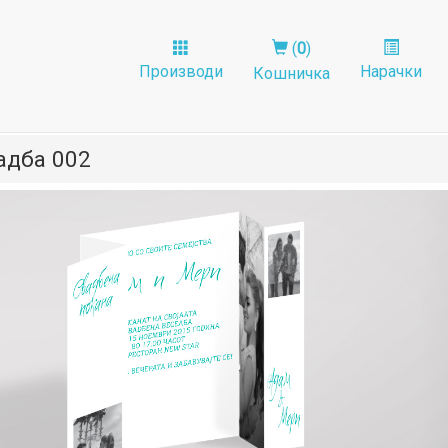
(
0
)
Производи
Нарачки
Кошничка
адба 002