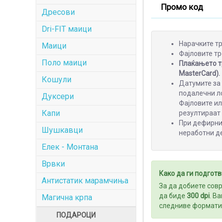
Промо код
Дресови
Dri-FIT маици
Нарачките тр
Маици
Фајловите тр
Поло маици
Плаќањето тр
MasterCard).
Кошули
Датумите за 
подалечни ло
Дуксери
Фајловите и
Капи
резултираат
При дефирнир
Шушкавци
неработни д
Елек - Монтана
Врвки
Како да ги подготв
Антистатик марамчиња
За да добиете сов
да биде
300 dpi
. В
Магична крпа
следниве формати
ПОДАРОЦИ