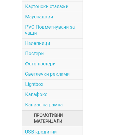
Картонски сталажи
Мауспадови
PVC Подметнувачи за
чаши
Налепници
Постери
Фото постери
Светлечки реклами
Lightbox
Капафокс
Канвас на рамка
ПРОМОТИВНИ
МАТЕРИЈАЛИ
USB кредитни