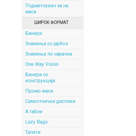
Подметнувач за на
маса
ШИРОК ФОРМАТ
Банери
Знамиња со јарбол
Знамиња по нарачка
One Way Vision
Банери со
конструкција
Промо маси
Самостоечки дисплеи
А табли
Lazy Bags
Тапети