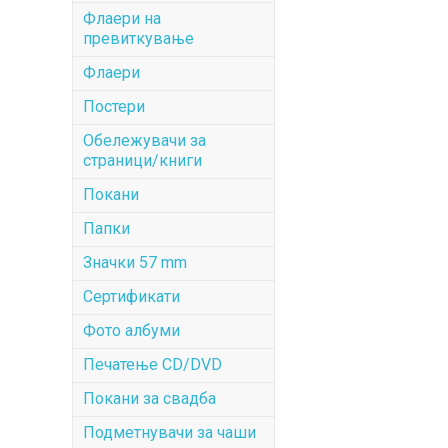
Флаери на
превиткување
Флаери
Постери
Обележувачи за
страници/книги
Покани
Папки
Значки 57 mm
Сертификати
Фото албуми
Печатење CD/DVD
Покани за свадба
Подметнувачи за чаши