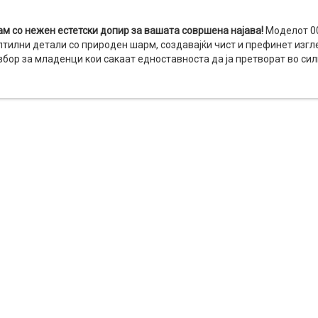
 со нежен естетски допир за вашата совршена најава!
Моделот 00
птилни детали со природен шарм, создавајќи чист и префинет изгл
збор за младенци кои сакаат едноставноста да ја претворат во сил