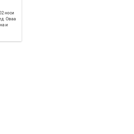
2 носи
ед. Оваа
на и