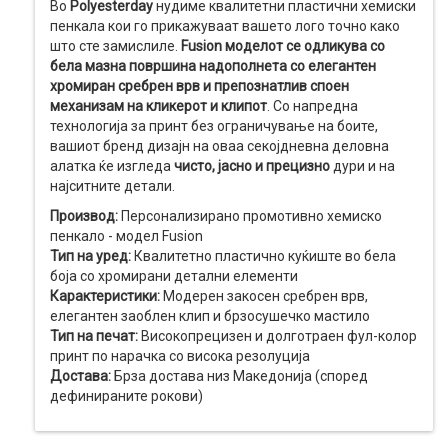
Во
Polyesterday
нудиме квалитетни пластични хемиски
пенкала кои го прикажуваат вашето лого точно како
што сте замислиле.
Fusion моделот се одликува со
бела мазна површина надополнета со елегантен
хромиран сребрен врв и препознатлив споен
механизам на кликерот и клипот
. Со напредна
технологија за принт без ограничување на боите,
вашиот бренд дизајн на оваа секојдневна деловна
алатка ќе изгледа
чисто, јасно и прецизно
дури и на
најситните детали.
Производ:
Персонализирано промотивно хемиско
пенкало - модел Fusion
Тип на уред:
Квалитетно пластично куќиште во бела
боја со хромирани детални елементи
Карактеристики:
Модерен закосен сребрен врв,
елегантен заоблен клип и брзосушечко мастило
Тип на печат:
Високопрецизен и долготраен фул-колор
принт по нарачка со висока резолуција
Достава:
Брза достава низ Македонија (според
дефинираните рокови)