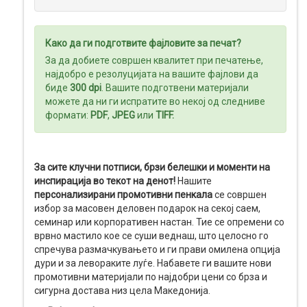
Како да ги подготвите фајловите за печат?
За да добиете совршен квалитет при печатење,
најдобро е резолуцијата на вашите фајлови да
биде
300 dpi
. Вашите подготвени материјали
можете да ни ги испратите во некој од следниве
формати:
PDF
,
JPEG
или
TIFF
.
За сите клучни потписи, брзи белешки и моменти на
инспирација во текот на денот!
Нашите
персонализирани промотивни пенкала
се совршен
избор за масовен деловен подарок на секој саем,
семинар или корпоративен настан. Тие се опремени со
врвно мастило кое се суши веднаш, што целосно го
спречува размачкувањето и ги прави омилена опција
дури и за левораките луѓе. Набавете ги вашите нови
промотивни материјали по најдобри цени со брза и
сигурна достава низ цела Македонија.