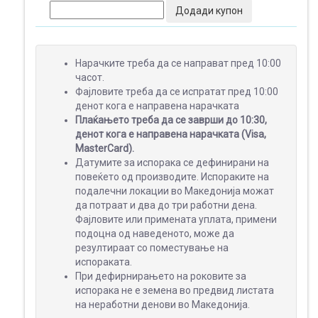
Додади купон
МЕДИА
Нарачките треба да се направат пред 10:00
ДИСПЛЕИ
часот.
Фајловите треба да се испратат пред 10:00
денот кога е направена нарачката
Плаќањето треба да се заврши до 10:30,
денот кога е направена нарачката (Visa,
MasterCard).
Датумите за испорака се дефинирани на
повеќето од производите. Испораките на
подалечни локации во Македонија можат
да потраат и два до три работни дена.
Фајловите или примената уплата, примени
подоцна од наведеното, може да
резултираат со поместување на
испораката.
При дефирнирањето на роковите за
испорака не е земена во предвид листата
на неработни денови во Македонија.