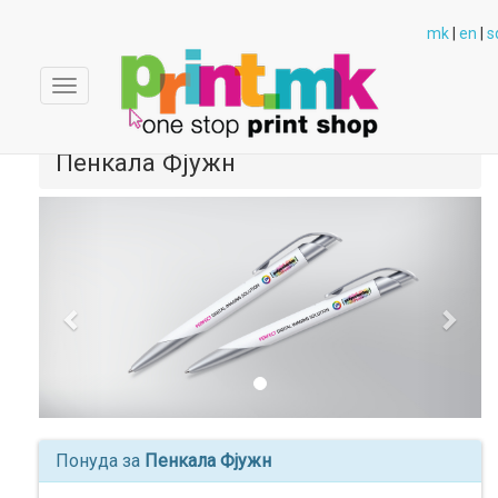
mk
|
en
|
s
Toggle
navigation
Пенкала Фјужн
Previous
Next
Понуда за
Пенкала Фјужн