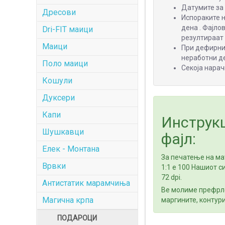
Датумите за 
Дресови
Испораките 
дена . Фајло
Dri-FIT маици
резултираат
Маици
При дефирнир
неработни д
Поло маици
Секоја нарач
Кошули
Дуксери
Капи
Инструкц
Шушкавци
фајл:
Елек - Монтана
За печатење на ма
Врвки
1:1 е 100 Нашиот с
72 dpi.
Антистатик марамчиња
Ве молиме префрле
Магична крпа
маргините, контури
ПОДАРОЦИ