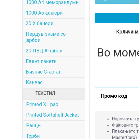
1000 A4 меморандуми
1000 A5 флаери
20 X банери
Количина
Пердув знаме со
јарбол
Во моме
20 ПВЦ А-табли
Евент пакети
Бизнис Стартап
Канвас
ТЕКСТИЛ
Промо код
Printed XL pad
Printed Softshell Jacket
Нарачките тр
Ранци
Фајловите тр
Плаќањето тр
Торби
MasterCard).