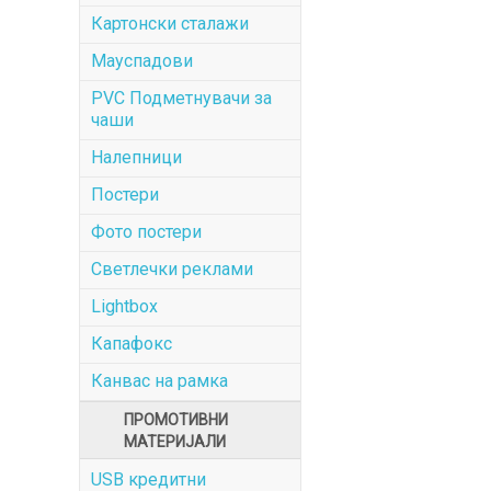
Картонски сталажи
Мауспадови
PVC Подметнувачи за
чаши
Налепници
Постери
Фото постери
Светлечки реклами
Lightbox
Капафокс
Канвас на рамка
ПРОМОТИВНИ
МАТЕРИЈАЛИ
USB кредитни