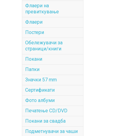
Флаери на
превиткување
Флаери
Постери
Обележувачи за
страници/книги
Покани
Папки
Значки 57 mm
Сертификати
Фото албуми
Печатење CD/DVD
Покани за свадба
Подметнувачи за чаши