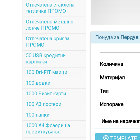
Отпечатена стаклена
тегличка ПРОМО
Отпечатенo метално
лонче ПРОМО
Понуда за
Пердув 
Отпечатена кригла
ПРОМО
50 USB кредитни
картички
Количина
100 Dri-FIT маици
Материјал
100 врвки
Тип
1000 Визит карти
100 А3 постери
Испорака
100 папки
Име на нарачка
1000 A4 Флаери на
превиткување
TEMPLATE