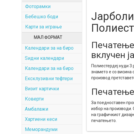
Фоторамки
Јарболи
Бебешко боди
Полиест
Карти за играње
МАЛ ФОРМАТ
Печатење 
Календари за на биро
вклучен ј
Ѕидни календари
Полиестердеј нуди 3
Календари за на биро
знамето е со висина 
производ претставете
Ексклузивни тефтери
Визит картички
Печатење
Коверти
За поедноставен проц
Амбалажи
избор на производи.
на графичкиот дизајн
Хартиени кеси
печатењето.
Меморандуми