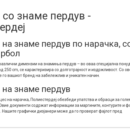
 со знаме пердув -
ердеј
на знаме пердув по нарачка, с
арбол
 различни димензии на знамиња пердув – во оваа специјална пону
од 250 cm, се карактеризира со долготрајност и издржливост. Со ов
 го вашиот бренд на забележлив и уникатен начин.
 на знаме пердув
ес на нарачка, Полиестердеј обезбеди упатства и обрасци за гол
 Овие документи содржат информации за маргините, контурите и 
. Нашите графички дизјанери може да го проверат фајлот пред