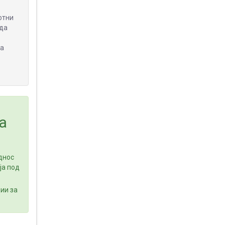
отни
 да
на
а
днос
ја под
ии за