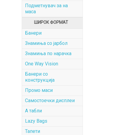
Подметнувач за на
маса
ШИРОК ФОРМАТ
Банери
Знамиња со јарбол
Знамиња по нарачка
One Way Vision
Банери со
конструкција
Промо маси
Самостоечки дисплеи
А табли
Lazy Bags
Тапети