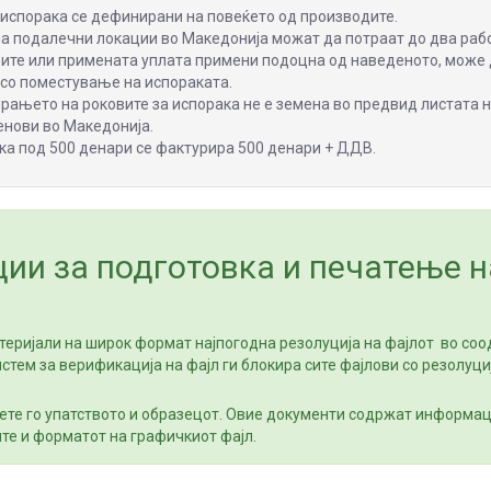
испорака се дефинирани на повеќето од производите.
на подалечни локации во Македонија можат да потраат до два раб
вите или примената уплата примени подоцна од наведеното, може
 со поместување на испораката.
ањето на роковите за испорака не е земена во предвид листата 
енови во Македонија.
ка под 500 денари се фактурира 500 денари + ДДВ.
ии за подготовка и печатење н
теријали на широк формат најпогодна резолуција на фајлот во соо
истем за верификација на фајл ги блокира сите фајлови со резолуци
те го упатството и образецот. Овие документи содржат информац
те и форматот на графичкиот фајл.