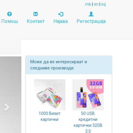
mk
|
en
|
sq
Помош
Контакт
Најава
Регистрација
Next
Може да ве интересираат и
следниве производи:
1000 Визит
50 USB
картички
кредитни
картички 32GB
3.0