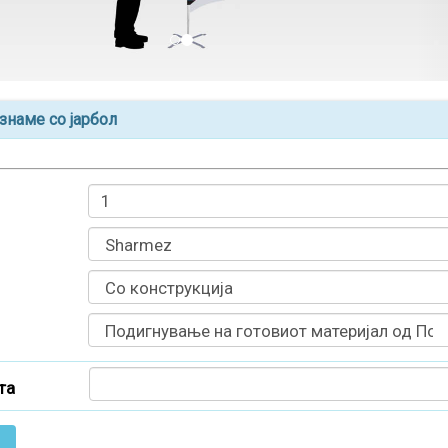
знаме со јарбол
та